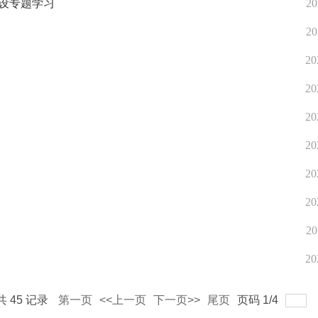
设专题学习
20
20
20
20
20
20
20
20
20
20
共
45
记录
第一页
<<上一页
下一页>>
尾页
页码
1
/
4