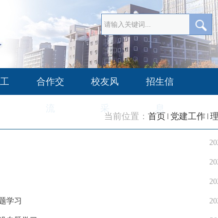
工
合作交
校友风
招生信
流
采
息
当前位置：
首页
党建工作
20
20
20
题学习
20