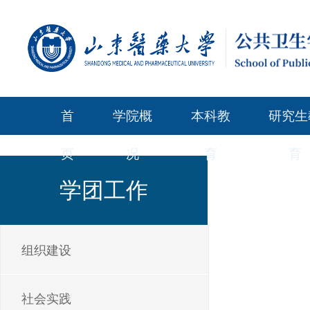
首
学院概
本科教
研究生
页
况
育
育
学团工作
组织建设
社会实践