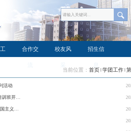
工
合作交
校友风
招生信
流
采
息
当前位置：
首页
学团工作
列活动
20
培训班开
20
爱国主义教
20
20