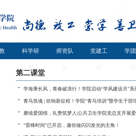
教
科学研
师资队
党建工
学团
究
伍
作
作
第二课堂
学海乘长风，青春破浪行！学院启动“学风建设月”系
青马筑魂 | 吹响新征程！学院“青马培训”暨学生干部
班！
赓续爱国情，礼赞筑梦人|公共卫生学院党总支开展
育观影暨教师节主题党日活动
“雷锋时间”已开启，邀你做闪闪发光的主角！