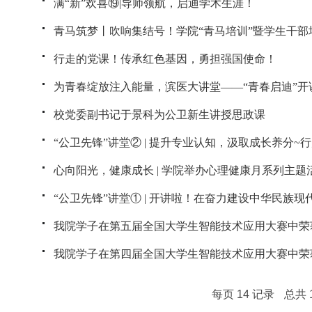
满“新”欢喜⑲|导师领航，启迪学术生涯！
青马筑梦丨吹响集结号！学院“青马培训”暨学生干部
班！
行走的党课！传承红色基因，勇担强国使命！
为青春绽放注入能量，滨医大讲堂——“青春启迪”开
校党委副书记于景科为公卫新生讲授思政课
“公卫先锋”讲堂② | 提升专业认知，汲取成长养分~
课，开课啦！
心向阳光，健康成长 | 学院举办心理健康月系列主题
“公卫先锋”讲堂① | 开讲啦！在奋力建设中华民族现
献青春力量
我院学子在第五届全国大学生智能技术应用大赛中荣
我院学子在第四届全国大学生智能技术应用大赛中荣
每页
14
记录
总共