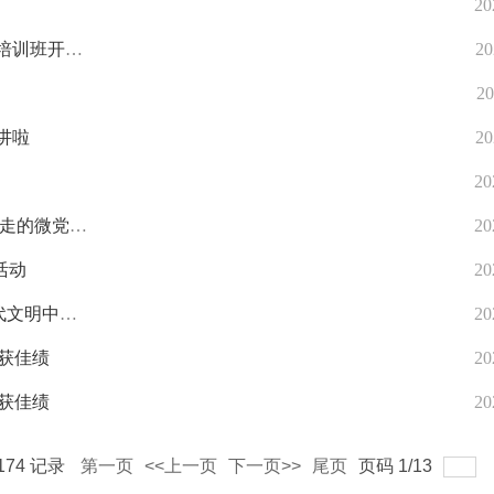
20
培训班开
20
20
讲啦
20
20
行走的微党
20
活动
20
代文明中贡
20
获佳绩
20
获佳绩
20
174
记录
第一页
<<上一页
下一页>>
尾页
页码
1
/
13