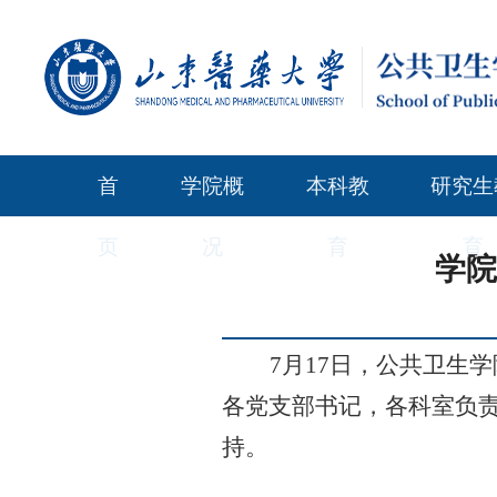
首
学院概
本科教
研究生
页
况
育
育
学院
7
月
17
日，
公共卫生学
各党支部书记，
各科室负
持。