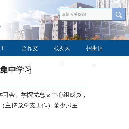
工
合作交
校友风
招生信
流
采
息
集中学习
学习
会
。学院党总支中心组成员，
（主持党总支工作）
董少凤
主