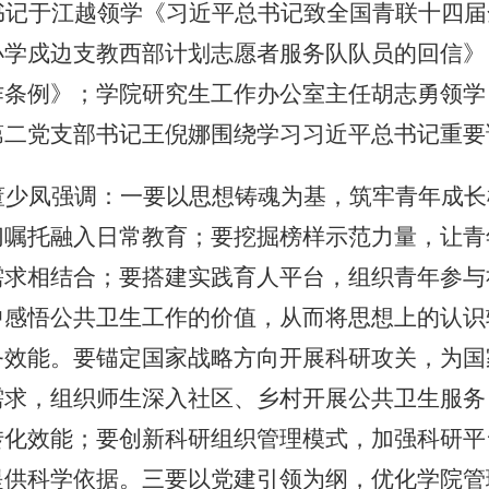
书记于江越
领学《习近平总书记致全国青联十四届
小学戍边支教西部计划志愿者服务队队员的回信》
作条例》；学院
研究生工作办公室主任胡志勇
领学
第二党支部书记王倪娜
围绕学习习近平总书记重要
董少凤强调：一要以思想铸魂为基，筑牢青年成长
切嘱托融入日常教育；要挖掘榜样示范力量，让青
需求相结合；要搭建实践育人平台，组织青年参与
中感悟公共卫生工作的价值，从而将思想上的认识
务效能
。要锚定国家战略方向开展科研攻关，为国
需求，组织师生深入社区、乡村开展公共卫生服务
转化效能；要创新科研组织管理模式，加强科研平
提供科学依据。
三
要以党建引领为纲，优化学院管