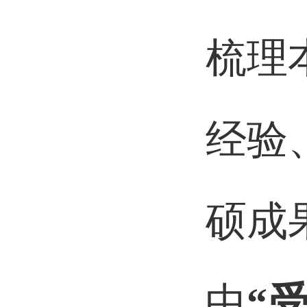
梳理
经验
硕成
中
“