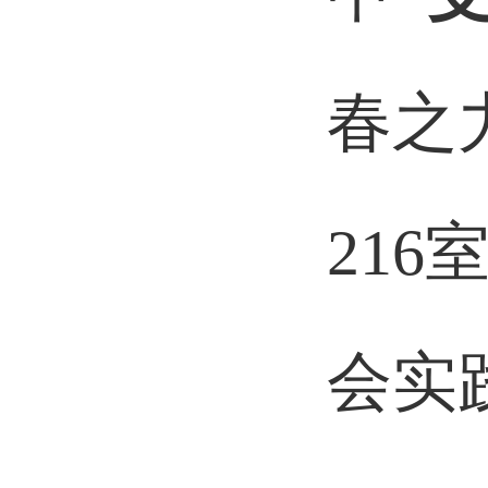
春之
216
会实