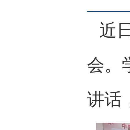
近
会。
讲话